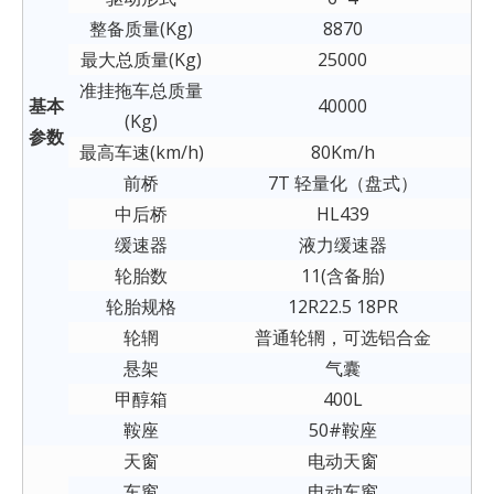
整备质量(Kg)
8870
最大总质量(Kg)
25000
准挂拖车总质量
基本
40000
(Kg)
参数
最高车速(km/h)
80Km/h
前桥
7T 轻量化（盘式）
中后桥
HL439
缓速器
液力缓速器
轮胎数
11(含备胎)
轮胎规格
12R22.5 18PR
轮辋
普通轮辋，可选铝合金
悬架
气囊
甲醇箱
400L
鞍座
50#鞍座
天窗
电动天窗
车窗
电动车窗