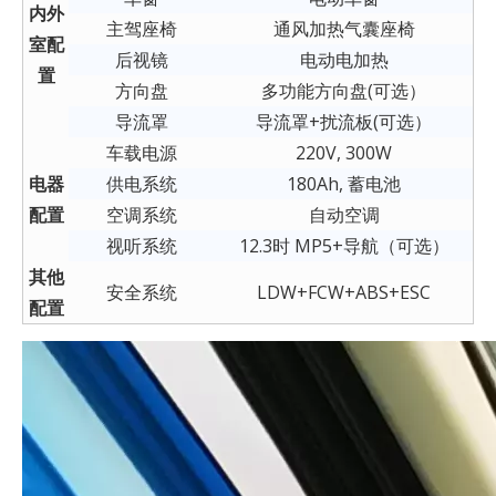
内外
主驾座椅
通风加热气囊座椅
室配
后视镜
电动电加热
置
方向盘
多功能方向盘(可选）
导流罩
导流罩+扰流板(可选）
车载电源
220V, 300W
电器
供电系统
180Ah, 蓄电池
配置
空调系统
自动空调
视听系统
12.3时 MP5+导航（可选）
其他
安全系统
LDW+FCW+ABS+ESC
配置