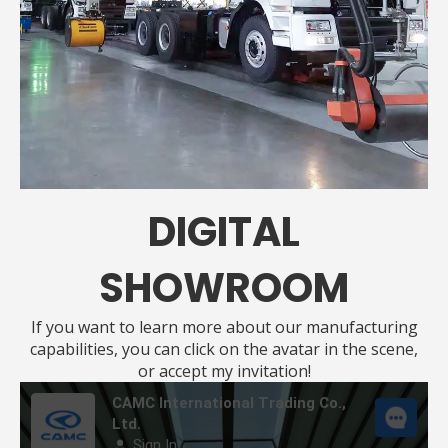
DIGITAL
工厂车间
SHOWROOM
If you want to learn more about our manufacturing
capabilities, you can click on the avatar in the scene,
or accept my invitation!