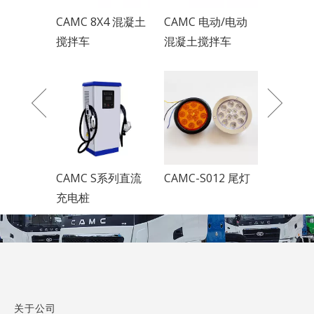
8X4 混凝土
CAMC 电动/电动
CAMC 6X4 牵引车
CAMC
混凝土搅拌车
引车
S系列直流
CAMC-S012 尾灯
CAMC 柴油滤清器
CAM
关于公司